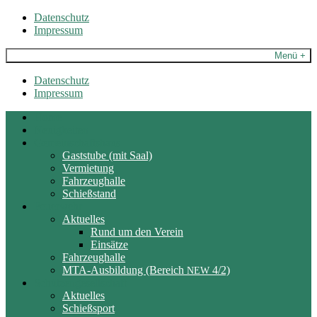
Skip
Datenschutz
to
Impressum
content
Menü +
Datenschutz
Impressum
Home
Neuigkeiten
Gemeinschaftshaus
Gaststube (mit Saal)
Vermietung
Fahrzeughalle
Schießstand
Feuerwehr
Aktuelles
Rund um den Verein
Einsätze
Fahrzeughalle
MTA-Ausbildung (Bereich
4/2)
NEW
Schützengesellschaft
Aktuelles
Schießsport