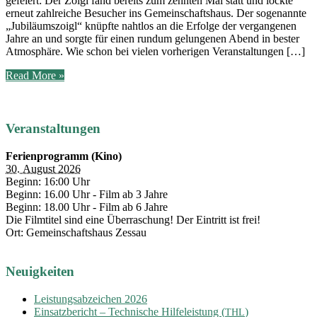
gefei­ert: Der Zoigl fand bereits zum zehn­ten Mal statt und lock­te
erneut zahl­rei­che Besu­cher ins Gemein­schafts­haus. Der soge­nann­te
„Jubi­lä­ums­zoigl“ knüpf­te naht­los an die Erfol­ge der ver­gan­ge­nen
Jah­re an und sorg­te für einen rund­um gelun­ge­nen Abend in bes­ter
Atmo­sphä­re. Wie schon bei vie­len vor­he­ri­gen Veranstaltungen […]
Zoigl
Read More »
2026
Veranstaltungen
Ferienprogramm (Kino)
30. August 2026
Beginn: 16:00 Uhr
Beginn: 16.00 Uhr - Film ab 3 Jahre
Beginn: 18.00 Uhr - Film ab 6 Jahre
Die Filmtitel sind eine Überraschung! Der Eintritt ist frei!
Ort: Gemeinschaftshaus Zessau
Neuigkeiten
Leistungsabzeichen 2026
Einsatzbericht – Technische Hilfeleistung (
)
THL