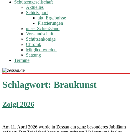
Schützengesellschaft
Aktuelles
Schießsport
akt. Ergebnisse
Platzierungen
unser Schießstand
Vorstandschaft
Schützenkönige
Chronik
Mitglied werden
Satzung
Termine
Schlagwort:
Braukunst
Zoigl 2026
Am 11. April 2026 wur­de in Zessau ein ganz beson­de­res Jubi­lä­um