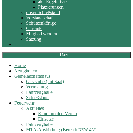
akt. Ergebnisse
Platzierungen
unser Schießstand
Vorstandschaft
Schützenkönige
Chronik
Mitglied werden
Satzung
Termine
Menü +
Home
Neuigkeiten
Gemeinschaftshaus
Gaststube (mit Saal)
Vermietung
Fahrzeughalle
Schießstand
Feuerwehr
Aktuelles
Rund um den Verein
Einsätze
Fahrzeughalle
MTA-Ausbildung (Bereich
4/2)
NEW