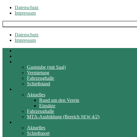
Skip
Datenschutz
to
Impressum
content
Datenschutz
Impressum
Home
Neuigkeiten
Gemeinschaftshaus
Gaststube (mit Saal)
Vermietung
Fahrzeughalle
Schießstand
Feuerwehr
Aktuelles
Rund um den Verein
Einsätze
Fahrzeughalle
MTA-Ausbildung (Bereich
4/2)
NEW
Schützengesellschaft
Aktuelles
Schießsport