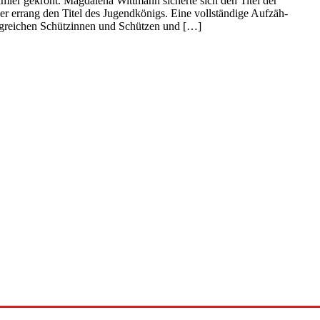
um­ler gekrönt. Mag­da­le­na Witt­mann sicher­te sich den Titel der
ber errang den Titel des Jugend­kö­nigs. Eine voll­stän­di­ge Auf­zäh­
folg­rei­chen Schüt­zin­nen und Schüt­zen und […]