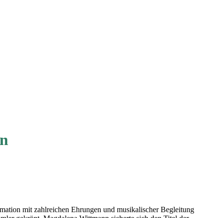
on
la­ma­ti­on mit zahl­rei­chen Ehrun­gen und musi­ka­li­scher Beglei­tung