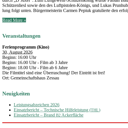
durch „D’Juxer“. Zum Luft­­ge­­wehr-Schü­t­­zen­­kö­­nig wur­de Fabi­an Bä
Schüt­zen­liesl sowie den des Luft­­pis­­to­­len-Königs, und Lukas Prun­hu­
lung folgt unten. Bür­ger­meis­te­rin Car­men Pepi­uk gra­tu­lier­te den er
Königsfeier
Read More »
2025
Veranstaltungen
Ferienprogramm (Kino)
30. August 2026
Beginn: 16:00 Uhr
Beginn: 16.00 Uhr - Film ab 3 Jahre
Beginn: 18.00 Uhr - Film ab 6 Jahre
Die Filmtitel sind eine Überraschung! Der Eintritt ist frei!
Ort: Gemeinschaftshaus Zessau
Neuigkeiten
Leistungsabzeichen 2026
Einsatzbericht – Technische Hilfeleistung (
)
THL
Einsatzbericht – Brand
Ackerfläche
B2