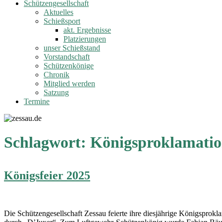
Schützengesellschaft
Aktuelles
Schießsport
akt. Ergebnisse
Platzierungen
unser Schießstand
Vorstandschaft
Schützenkönige
Chronik
Mitglied werden
Satzung
Termine
Schlagwort:
Königsproklamati
Königsfeier 2025
Die Schüt­zen­ge­sell­schaft Zessau fei­er­te ihre dies­jäh­ri­ge Königs­pro­k