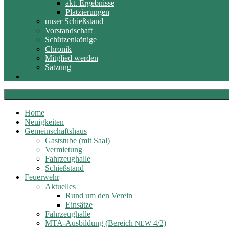
akt. Ergebnisse
Platzierungen
unser Schießstand
Vorstandschaft
Schützenkönige
Chronik
Mitglied werden
Satzung
Termine
Home
Neuigkeiten
Gemeinschaftshaus
Gaststube (mit Saal)
Vermietung
Fahrzeughalle
Schießstand
Feuerwehr
Aktuelles
Rund um den Verein
Einsätze
Fahrzeughalle
MTA-Ausbildung (Bereich
4/2)
NEW