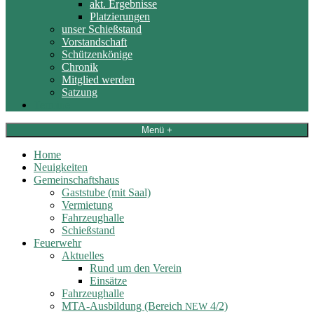
akt. Ergebnisse
Platzierungen
unser Schießstand
Vorstandschaft
Schützenkönige
Chronik
Mitglied werden
Satzung
Termine
Menü +
Home
Neuigkeiten
Gemeinschaftshaus
Gaststube (mit Saal)
Vermietung
Fahrzeughalle
Schießstand
Feuerwehr
Aktuelles
Rund um den Verein
Einsätze
Fahrzeughalle
MTA-Ausbildung (Bereich
4/2)
NEW