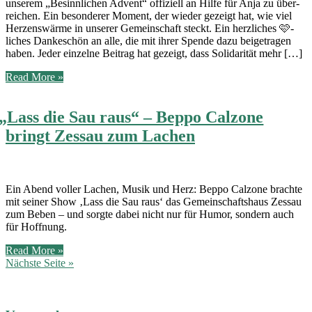
unse­rem „Besinn­li­chen Advent“ offi­zi­ell an Hil­fe für Anja zu über­
rei­chen. Ein beson­de­rer Moment, der wie­der gezeigt hat, wie viel
Her­zens­wär­me in unse­rer Gemein­schaft steckt. Ein herz­li­ches 🩷-
liches Dan­ke­schön an alle, die mit ihrer Spen­de dazu bei­getra­gen
haben. Jeder ein­zel­ne Bei­trag hat gezeigt, dass Soli­da­ri­tät mehr […]
Spendenübergabe
Read More »
besinnlicher
Advent
„
Lass die Sau raus“ – Beppo Calzone
bringt Zessau zum Lachen
Ein Abend vol­ler Lachen, Musik und Herz: Beppo Cal­zo­ne brach­te
mit sei­ner Show ‚Lass die Sau raus‘ das Gemein­schafts­haus Zessau
zum Beben – und sorg­te dabei nicht nur für Humor, son­dern auch
für Hoffnung.
„
Lass
Read More »
die
Nächste Seite »
Sau
raus“
–