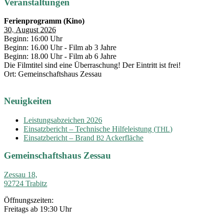
Beppo
Veranstaltungen
Calzone
bringt
Ferienprogramm (Kino)
Zessau
30. August 2026
zum
Beginn: 16:00 Uhr
Lachen
Beginn: 16.00 Uhr - Film ab 3 Jahre
Beginn: 18.00 Uhr - Film ab 6 Jahre
Die Filmtitel sind eine Überraschung! Der Eintritt ist frei!
Ort: Gemeinschaftshaus Zessau
Neuigkeiten
Leistungsabzeichen 2026
Einsatzbericht – Technische Hilfeleistung (
)
THL
Einsatzbericht – Brand
Ackerfläche
B2
Gemeinschaftshaus Zessau
Zessau 18,
92724 Trabitz
Öffnungszeiten:
Freitags ab 19:30 Uhr