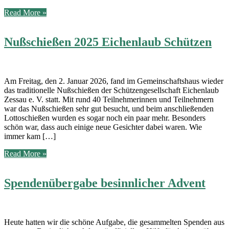
Generalversammlung
Zessau-
Read More »
FFW
Weihersberg
Nußschießen 2025 Eichenlaub Schützen
Am Frei­tag, den 2. Janu­ar 2026, fand im Gemein­schafts­haus wie­der
das tra­di­tio­nel­le Nuß­schie­ßen der Schüt­zen­ge­sell­schaft Eichen­laub
Zessau e. V. statt. Mit rund 40 Teil­neh­me­rin­nen und Teil­neh­mern
war das Nuß­schie­ßen sehr gut besucht, und beim anschlie­ßen­den
Lot­to­schie­ßen wur­den es sogar noch ein paar mehr. Beson­ders
schön war, dass auch eini­ge neue Gesich­ter dabei waren. Wie
immer kam […]
Nußschießen
Read More »
2025
Eichenlaub
Spendenübergabe besinnlicher Advent
Schützen
Heu­te hat­ten wir die schö­ne Auf­ga­be, die gesam­mel­ten Spen­den aus