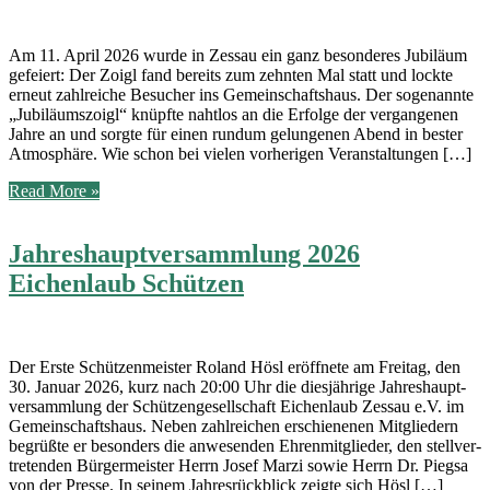
Am 11. April 2026 wur­de in Zessau ein ganz beson­de­res Jubi­lä­um
gefei­ert: Der Zoigl fand bereits zum zehn­ten Mal statt und lock­te
erneut zahl­rei­che Besu­cher ins Gemein­schafts­haus. Der soge­nann­te
„Jubi­lä­ums­zoigl“ knüpf­te naht­los an die Erfol­ge der ver­gan­ge­nen
Jah­re an und sorg­te für einen rund­um gelun­ge­nen Abend in bes­ter
Atmo­sphä­re. Wie schon bei vie­len vor­he­ri­gen Veranstaltungen […]
Zoigl
Read More »
2026
Jahreshauptversammlung 2026
Eichenlaub Schützen
Der Ers­te Schüt­zen­meis­ter Roland Hösl eröff­ne­te am Frei­tag, den
30. Janu­ar 2026, kurz nach 20:00 Uhr die dies­jäh­ri­ge Jah­res­haupt­
ver­samm­lung der Schüt­zen­ge­sell­schaft Eichen­laub Zessau e.V. im
Gemein­schafts­haus. Neben zahl­rei­chen erschie­ne­nen Mit­glie­dern
begrüß­te er beson­ders die anwe­sen­den Ehren­mit­glie­der, den stell­ver­
tre­ten­den Bür­ger­meis­ter Herrn Josef Mar­zi sowie Herrn Dr. Pieg­sa
von der Pres­se. In sei­nem Jah­res­rück­blick zeig­te sich Hösl […]