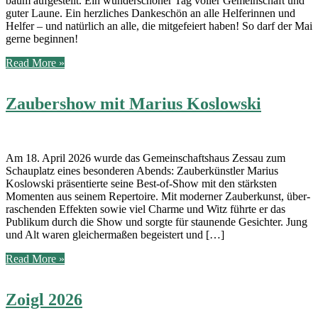
baum auf­ge­stellt. Ein wun­der­schö­ner Tag vol­ler Gemein­schaft und
guter Lau­ne. Ein herz­li­ches Dan­ke­schön an alle Hel­fe­rin­nen und
Hel­fer – und natür­lich an alle, die mit­ge­fei­ert haben! So darf der Mai
ger­ne beginnen!
Maibaumaufstellen
Read More »
2026
Zaubershow mit Marius Koslowski
Am 18. April 2026 wur­de das Gemein­schafts­haus Zessau zum
Schau­platz eines beson­de­ren Abends: Zau­ber­künst­ler Mari­us
Koslow­ski prä­sen­tier­te sei­ne Best-of-Show mit den stärks­ten
Momen­ten aus sei­nem Reper­toire. Mit moder­ner Zau­ber­kunst, über­
ra­schen­den Effek­ten sowie viel Charme und Witz führ­te er das
Publi­kum durch die Show und sorg­te für stau­nen­de Gesich­ter. Jung
und Alt waren glei­cher­ma­ßen begeis­tert und […]
Zaubershow
Read More »
mit
Marius
Zoigl 2026
Koslowski