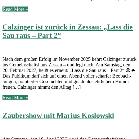
Jahreshauptversammlung
Read More »
2026
Eichenlaub
Calzinger ist zurück in Zessau: „Lass die
Schützen
Sau raus – Part 2“
Nach dem gro­ßen Erfolg im Novem­ber 2025 kehrt Cal­z­in­ger zurück
ins Gemein­schafts­haus Zessau – und legt nach. Am Sams­tag, den
20. Febru­ar 2027, heißt es erneut: „Lass die Sau raus – Part 2“ 🐷🔥
Das Publi­kum darf sich auf einen Abend vol­ler schar­fer Beob­ach­
tun­gen, poin­tier­ter Geschich­ten und gna­den­los ehr­li­chem Humor
freu­en. Cal­z­in­ger nimmt den Alltag […]
Calzinger
Read More »
ist
zurück
Zaubershow mit Marius Koslowski
in
Zessau:
„Lass
die
Sau