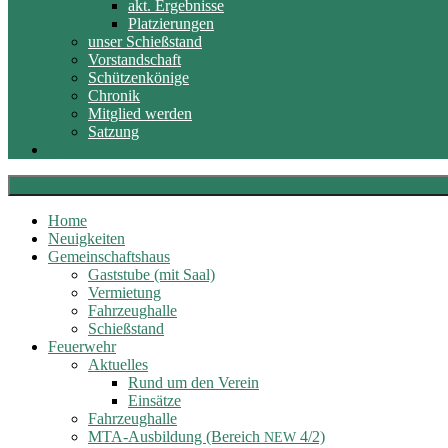
akt. Ergebnisse
Platzierungen
unser Schießstand
Vorstandschaft
Schützenkönige
Chronik
Mitglied werden
Satzung
Termine
Home
Neuigkeiten
Gemeinschaftshaus
Gaststube (mit Saal)
Vermietung
Fahrzeughalle
Schießstand
Feuerwehr
Aktuelles
Rund um den Verein
Einsätze
Fahrzeughalle
MTA-Ausbildung (Bereich
4/2)
NEW