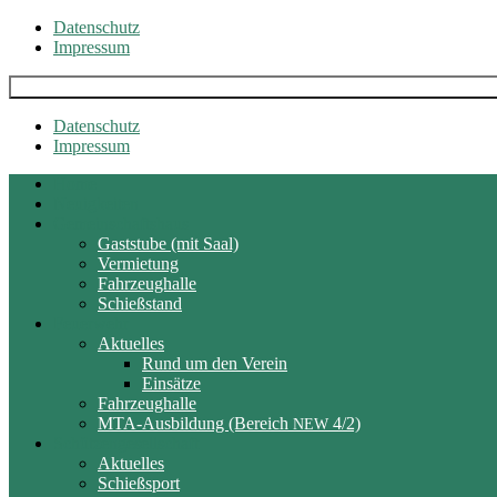
Skip
Datenschutz
to
Impressum
content
Datenschutz
Impressum
Home
Neuigkeiten
Gemeinschaftshaus
Gaststube (mit Saal)
Vermietung
Fahrzeughalle
Schießstand
Feuerwehr
Aktuelles
Rund um den Verein
Einsätze
Fahrzeughalle
MTA-Ausbildung (Bereich
4/2)
NEW
Schützengesellschaft
Aktuelles
Schießsport