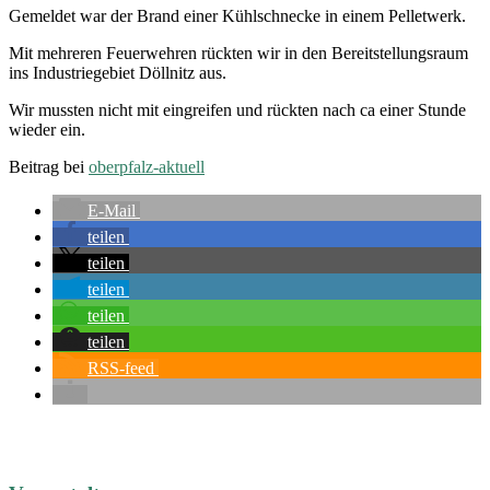
Gemel­det war der Brand einer Kühl­schne­cke in einem Pelletwerk.
Mit meh­re­ren Feu­er­weh­ren rück­ten wir in den Bereit­stel­lungs­raum
ins Indus­trie­ge­biet Döll­nitz aus.
Wir muss­ten nicht mit ein­grei­fen und rück­ten nach ca einer Stun­de
wie­der ein.
Bei­trag bei
ober­pfalz-aktu­ell
E-Mail
tei­len
tei­len
tei­len
tei­len
tei­len
RSS-feed