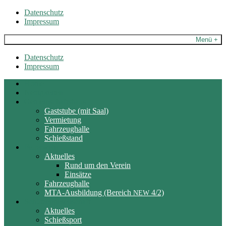
Skip
Datenschutz
to
Impressum
content
Menü +
Datenschutz
Impressum
Home
Neuigkeiten
Gemeinschaftshaus
Gaststube (mit Saal)
Vermietung
Fahrzeughalle
Schießstand
Feuerwehr
Aktuelles
Rund um den Verein
Einsätze
Fahrzeughalle
MTA-Ausbildung (Bereich
4/2)
NEW
Schützengesellschaft
Aktuelles
Schießsport