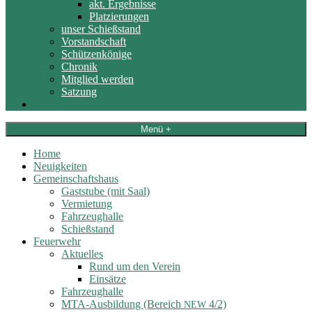
akt. Ergebnisse
Platzierungen
unser Schießstand
Vorstandschaft
Schützenkönige
Chronik
Mitglied werden
Satzung
Termine
Menü +
Home
Neuigkeiten
Gemeinschaftshaus
Gaststube (mit Saal)
Vermietung
Fahrzeughalle
Schießstand
Feuerwehr
Aktuelles
Rund um den Verein
Einsätze
Fahrzeughalle
MTA-Ausbildung (Bereich
4/2)
NEW