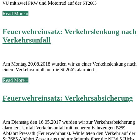
mit zwei
und Motor­rad auf der
VU
PKW
ST2665
Feuerwehreinsatz
Read More »
–
St2665:
Feuerwehreinsatz: Verkehrslenkung nach
Motorrad
und
Verkehrsunfall
mehrere
PKW
Am Mon­tag 20.08.2018 wur­den wir zu einer Ver­kehrs­len­kung nach
einem Ver­kehrs­un­fall auf die St 2665 alarmiert!
Feuerwehreinsatz:
Read More »
Verkehrslenkung
nach
Feuerwehreinsatz: Verkehrsabsicherung
Verkehrsunfall
Am Diens­tag den 16.05.2017 wur­den wir zur Ver­kehrs­ab­si­che­rung
alar­miert. Unfall Ver­kehrs­un­fall mit mehe­ren Fahr­zeu­gen
,
B299
Abfahrt Pres­sath (Feu­er­wehr­haus). Wir lei­te­ten den Ver­kehr auf der
St 2665 Abfahrt Zessau aus und groß­räu­mig über die
5 Rich­
NEW