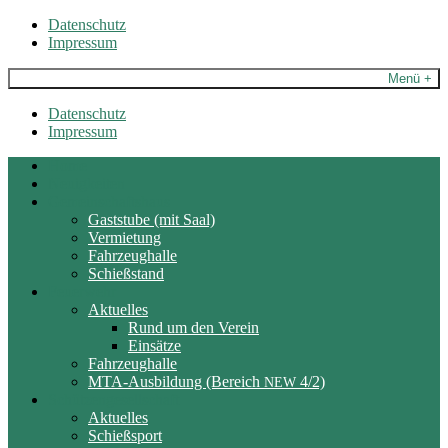
Skip
Datenschutz
to
Impressum
content
Menü +
Datenschutz
Impressum
Home
Neuigkeiten
Gemeinschaftshaus
Gaststube (mit Saal)
Vermietung
Fahrzeughalle
Schießstand
Feuerwehr
Aktuelles
Rund um den Verein
Einsätze
Fahrzeughalle
MTA-Ausbildung (Bereich
4/2)
NEW
Schützengesellschaft
Aktuelles
Schießsport