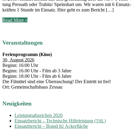
tung Pres­sath oder Trabitz/ Speins­hart um. Wir waren mit 6 Ein­satz­
kräf­ten 1 Stun­de im Ein­satz. Hier geht es zum Bericht […]
Feuerwehreinsatz:
Read More »
Verkehrsabsicherung
Veranstaltungen
Ferienprogramm (Kino)
30. August 2026
Beginn: 16:00 Uhr
Beginn: 16.00 Uhr - Film ab 3 Jahre
Beginn: 18.00 Uhr - Film ab 6 Jahre
Die Filmtitel sind eine Überraschung! Der Eintritt ist frei!
Ort: Gemeinschaftshaus Zessau
Neuigkeiten
Leistungsabzeichen 2026
Einsatzbericht – Technische Hilfeleistung (
)
THL
Einsatzbericht – Brand
Ackerfläche
B2