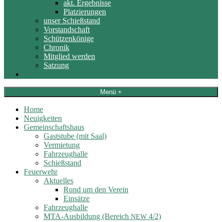
akt. Ergebnisse
Platzierungen
unser Schießstand
Vorstandschaft
Schützenkönige
Chronik
Mitglied werden
Satzung
Termine
Menü +
Home
Neuigkeiten
Gemeinschaftshaus
Gaststube (mit Saal)
Vermietung
Fahrzeughalle
Schießstand
Feuerwehr
Aktuelles
Rund um den Verein
Einsätze
Fahrzeughalle
MTA-Ausbildung (Bereich
4/2)
NEW