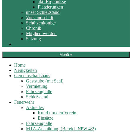
akt. Ergebnisse
Platzierungen
unser Schießstand
Vorstandschaft
Schützenkönige
Chronik
Mitglied werden
Satzung
Termine
Menü +
Home
Neuigkeiten
Gemeinschaftshaus
Gaststube (mit Saal)
Vermietung
Fahrzeughalle
Schießstand
Feuerwehr
Aktuelles
Rund um den Verein
Einsätze
Fahrzeughalle
MTA-Ausbildung (Bereich
4/2)
NEW