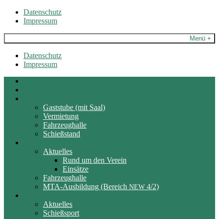
Skip
Datenschutz
to
Impressum
content
Menü +
Datenschutz
Impressum
Home
Neuigkeiten
Gemeinschaftshaus
Gaststube (mit Saal)
Vermietung
Fahrzeughalle
Schießstand
Feuerwehr
Aktuelles
Rund um den Verein
Einsätze
Fahrzeughalle
MTA-Ausbildung (Bereich
4/2)
NEW
Schützengesellschaft
Aktuelles
Schießsport