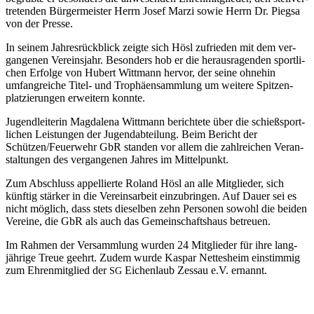
tre­ten­den Bür­ger­meis­ter Herrn Josef Mar­zi sowie Herrn Dr. Pieg­sa
von der Presse.
In sei­nem Jah­res­rück­blick zeig­te sich Hösl zufrie­den mit dem ver­
gan­ge­nen Ver­eins­jahr. Beson­ders hob er die her­aus­ra­gen­den sport­li­
chen Erfol­ge von Hubert Witt­mann her­vor, der sei­ne ohne­hin
umfang­rei­che Titel- und Tro­phä­en­samm­lung um wei­te­re Spit­zen­
plat­zie­run­gen erwei­tern konnte.
Jugend­lei­te­rin Mag­da­le­na Witt­mann berich­te­te über die schieß­sport­
li­chen Leis­tun­gen der Jugend­ab­tei­lung. Beim Bericht der
Schützen/Feuerwehr GbR stan­den vor allem die zahl­rei­chen Ver­an­
stal­tun­gen des ver­gan­ge­nen Jah­res im Mittelpunkt.
Zum Abschluss appel­lier­te Roland Hösl an alle Mit­glie­der, sich
künf­tig stär­ker in die Ver­eins­ar­beit ein­zu­brin­gen. Auf Dau­er sei es
nicht mög­lich, dass stets die­sel­ben zehn Per­so­nen sowohl die bei­den
Ver­ei­ne, die GbR als auch das Gemein­schafts­haus betreuen.
Im Rah­men der Ver­samm­lung wur­den 24 Mit­glie­der für ihre lang­
jäh­ri­ge Treue geehrt. Zudem wur­de Kas­par Net­tes­heim ein­stim­mig
zum Ehren­mit­glied der
Eichen­laub Zessau e.V. ernannt.
SG