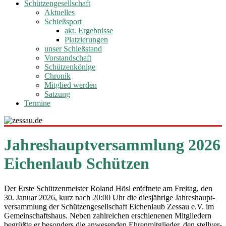
Schützengesellschaft
Aktuelles
Schießsport
akt. Ergebnisse
Platzierungen
unser Schießstand
Vorstandschaft
Schützenkönige
Chronik
Mitglied werden
Satzung
Termine
Jahreshauptversammlung 2026
Eichenlaub Schützen
Der Ers­te Schüt­zen­meis­ter Roland Hösl eröff­ne­te am Frei­tag, den
30. Janu­ar 2026, kurz nach 20:00 Uhr die dies­jäh­ri­ge Jah­res­haupt­
ver­samm­lung der Schüt­zen­ge­sell­schaft Eichen­laub Zessau e.V. im
Gemein­schafts­haus. Neben zahl­rei­chen erschie­ne­nen Mit­glie­dern
begrüß­te er beson­ders die anwe­sen­den Ehren­mit­glie­der, den stell­ver­